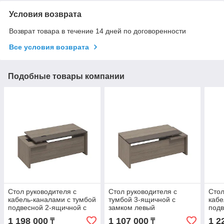
Условия возврата
Возврат товара в течение 14 дней по договоренности
Все условия возврата
Подобные товары компании
Стол руководителя с
Стол руководителя с
Стол
кабель-каналами с тумбой
тумбой 3-ящичной с
кабе
подвесной 2-ящичной с
замком левый
подв
замком правый
зам
1 198 000
1 107 000
1 2
₸
₸