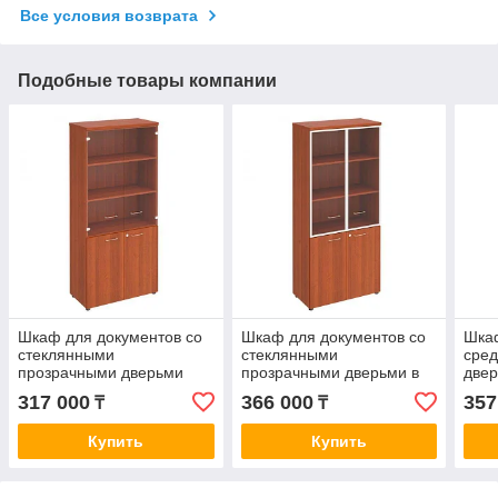
Все условия возврата
Подобные товары компании
Шкаф для документов со
Шкаф для документов со
Шка
стеклянными
стеклянными
сред
прозрачными дверьми
прозрачными дверьми в
две
рамке
317 000
366 000
357
₸
₸
Купить
Купить