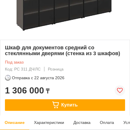
Шкаф для документов средний со
стеклянными дверями (стенка из 3 шкафов)
Под заказ
Код: РС 311 ДЧ/ЛС
Розница
Отправка с
22 августа 2026
1 306 000
₸
Купить
Описание
Характеристики
Доставка
Оплата
Усл