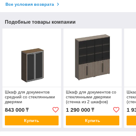
Все условия возврата
Подобные товары компании
Шкаф для документов
Шкаф для документов со
Шкаф
средний со стеклянными
стеклянными дверями
сте
дверями
(стенка из 2 шкафов)
(сте
843 000
1 290 000
1 9
₸
₸
Купить
Купить