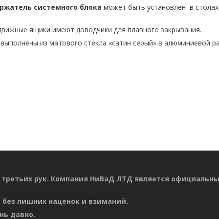
ржатель системного блока
может быть установлен в столах
движные ящики имеют доводчики для плавного закрывания.
выполнены из матового стекла «сатин серый» в алюминиевой р
 третьих рук. Компания НиВаД ЛТД является официальн
 без лишних наценок и взиманий.
нь давно.