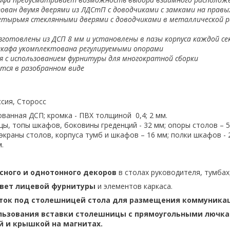
ван двумя дверями из ЛДСтП с доводчиками с замками на правы
етырьмя стеклянными дверями с доводчиками в металлической р
зготовлены из ДСП 8 мм и установлены в пазы корпуса каждой с
шкафа укомплектована регулируемыми опорами
я с использованием фурнитуры для многократной сборки
тся в разобранном виде
сия, Сторосс
ванная ДСП; кромка - ПВХ толщиной 0,4; 2 мм.
ы, топы шкафов, боковины греденций - 32 мм; опоры столов – 5
краны столов, корпуса тумб и шкафов – 16 мм; полки шкафов - 
.
сного и однотонного декоров
в столах руководителя, тумбах
вет лицевой фурнитуры
и элементов каркаса.
ток под столешницей стола для размещения коммуника
льзования вставки столешницы с прямоугольными лючка
 и крышкой на магнитах.