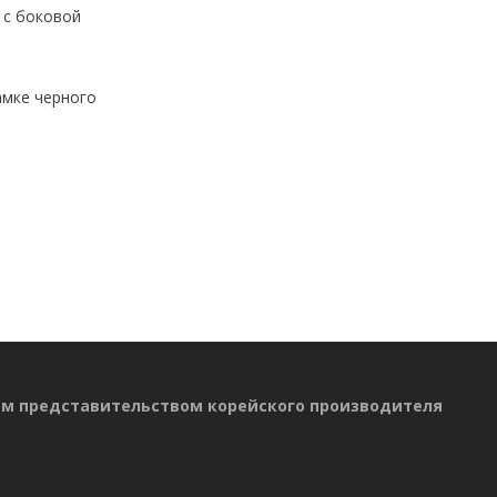
 с боковой
амке черного
ым представительством корейского производителя