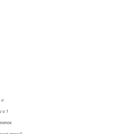
 и
 и 1
 папок
ния секций