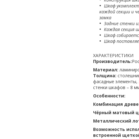
Шкаф укомплекто
каждой секции и ч
замка
Задние стенки и
Каждая секция 
Шкаф собираетс
Шкаф поставляе
ХАРАКТЕРИСТИКИ
Производитель:
Рос
Материал:
ламиниро
Толщина:
столешниц
фасадные элементы, э
стенки шкафов – 8 мм
Особенности:
Комбинация древе
Чёрный матовый ц
Металлический ло
Возможность испо
встроенной щеткой