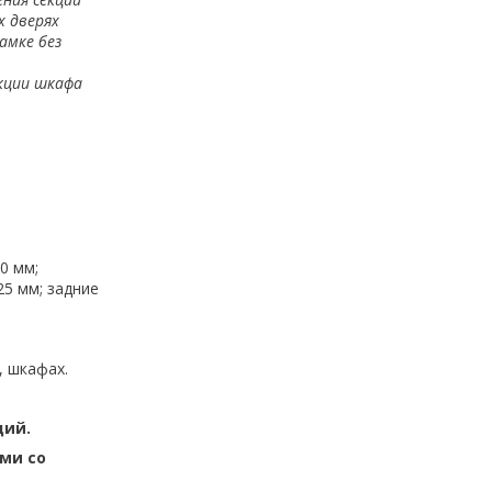
х дверях
амке без
екции шкафа
0 мм;
25 мм; задние
, шкафах.
ций.
ми со