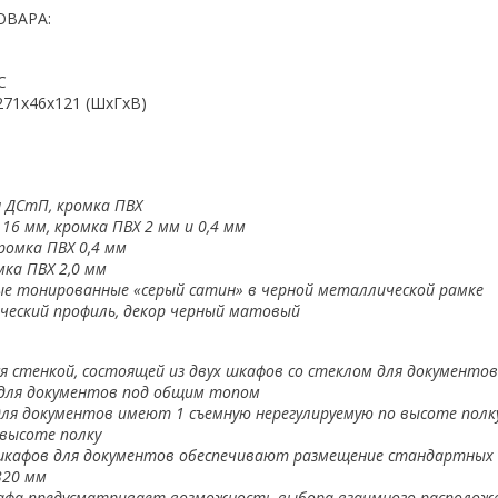
ОВАРА:
С
271x46x121 (ШхГхВ)
 ДСтП, кромка ПВХ
 16 мм, кромка ПВХ 2 мм и 0,4 мм
кромка ПВХ 0,4 мм
мка ПВХ 2,0 мм
ые тонированные «серый сатин» в черной металлической рамке
ческий профиль, декор черный матовый
я стенкой, состоящей из двух шкафов со стеклом для документов
для документов под общим топом
ля документов имеют 1 съемную нерегулируемую по высоте полку
 высоте полку
шкафов для документов обеспечивают размещение стандартных
320 мм
афа предусматривает возможность выбора взаимного расположе