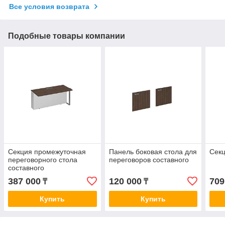
Все условия возврата
Подобные товары компании
Секция промежуточная
Панель боковая стола для
Секц
переговорного стола
переговоров составного
составного
387 000
120 000
709
₸
₸
Купить
Купить