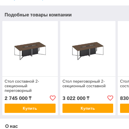
Подобные товары компании
Стол составной 2-
Стол переговорный 2-
Стол
секционный
секционный составной
сост
переговорный
2 745 000
3 022 000
830
₸
₸
Купить
Купить
О нас