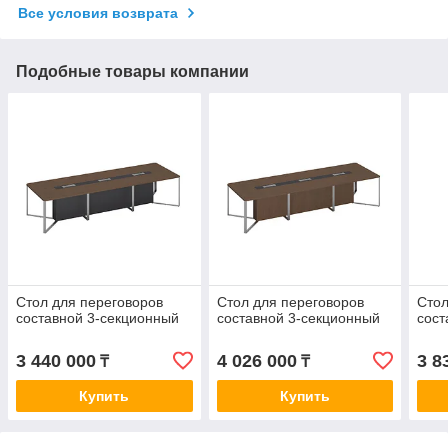
Все условия возврата
Подобные товары компании
Стол для переговоров
Стол для переговоров
Стол
составной 3-секционный
составной 3-секционный
сост
3 440 000
4 026 000
3 8
₸
₸
Купить
Купить