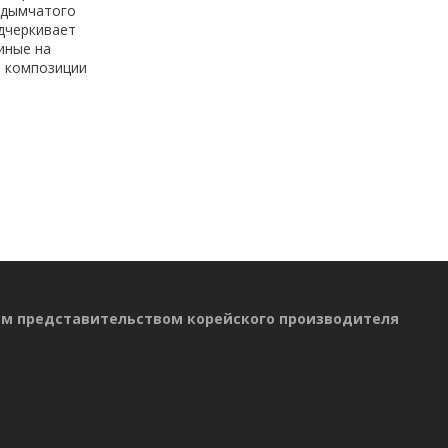
 дымчатого
дчеркивает
иные на
й композиции
ым представительством корейского производителя