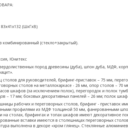
ОВАРА:
183x41x132 (ШхГхВ)
в комбинированный (стекло+закрытый).
ссия, Юнитекс
вердолиственных пород древесины (дуба), шпон дуба, МДФ, корп
ацит».
 столов для руководителей, брифинг-приставок – 75 мм, перег
говорных столов на металлокаркасе - 26 мм, опор столов – 70 м
асов шкафов (за исключением полок), перегородок и полок тумб
ов – 17 мм; боковых декоративных панелей – 26 мм; полок шкаф
шницы рабочих и переговорных столов, брифинг - приставок и
вными профилями из МДФ толщиной 50 мм, фанерованными шпо
и на столах, брифингах и топах шкафов имеют декоративное по
ированные вставки имеются в столешницах переговорных столов
тура выполнена в декоре «хром глянец». Стеклянные алюминие