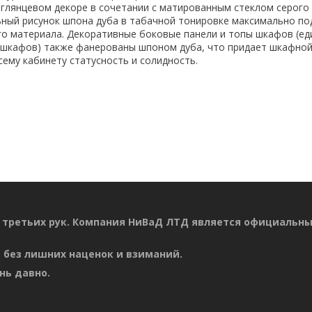
глянцевом декоре в сочетании с матированным стеклом серого
ьный рисунок шпона дуба в табачной тонировке максимально по
го материала. Декоративные боковые панели и топы шкафов (ед
х шкафов) также фанерованы шпоном дуба, что придает шкафно
сему кабинету статусность и солидность.
 третьих рук. Компания НиВаД ЛТД является официальн
 без лишних наценок и взиманий.
нь давно.