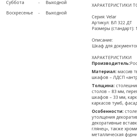
Суббота
Выходной
ХАРАКТЕРИСТИКИ Т
Воскресенье
Выходной
Серия: Velar
Артикул: ВЛ 322 ДТ
Размеры (стандарт): 
Описание:
Шкаф для документо
ХАРАКТЕРИСТИКИ
Производитель:
Ро
Материал:
массив т
шкафов – ЛДСП «антр
Толщина:
столешниц
столов – 83 мм, пере
шкафов – 33 мм, карк
каркасов тумб, фасад
Особенности:
столе
утолщения декорати
декоративные вставк
глянец», также хром
металлическая фурни