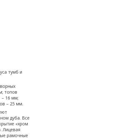
уса тумб и
оворных
м; топов
 – 16 мм;
ов – 25 мм.
меют
ном дуба. Все
крытие «хром
. Лицевая
вые рамочные