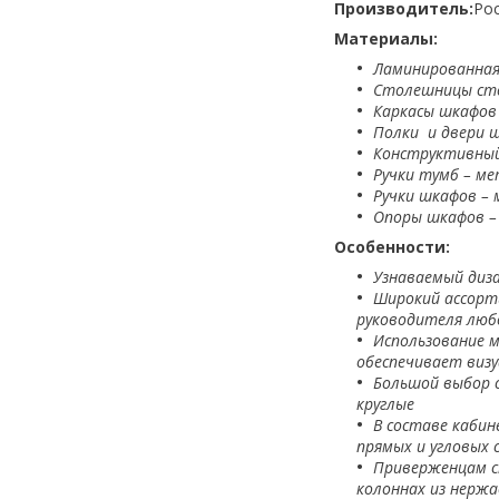
Производитель:
Ро
Материалы:
Ламинированная
Столешницы стол
Каркасы шкафов 
Полки и двери ш
Конструктивный
Ручки тумб – ме
Ручки шкафов – 
Опоры шкафов –
Особенности:
Узнаваемый диз
Широкий ассорти
руководителя люб
Использование м
обеспечивает визу
Большой выбор с
круглые
В составе кабин
прямых и угловых 
Приверженцам ст
колоннах из нерж