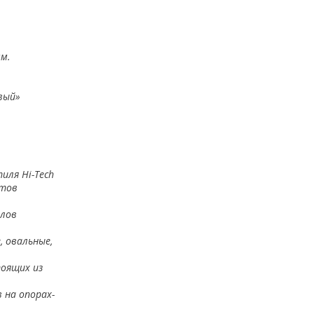
мм.
вый»
тиля
Hi-Tec
h
етов
олов
, овальные,
тоящих из
 на опорах-