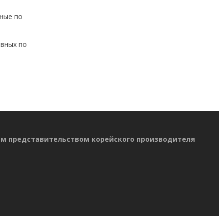
чные по
авных по
ым представительством корейского производителя