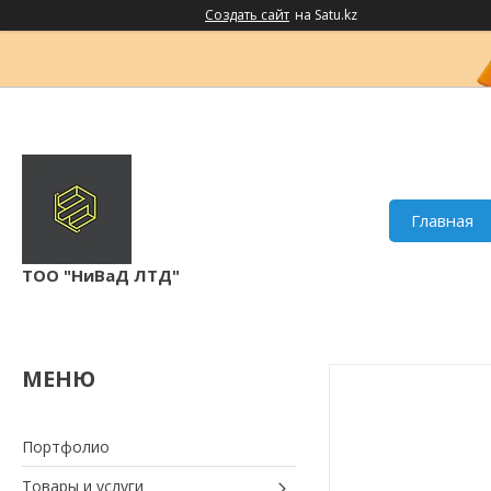
Создать сайт
на Satu.kz
Главная
ТОО "НиВаД ЛТД"
Портфолио
Товары и услуги