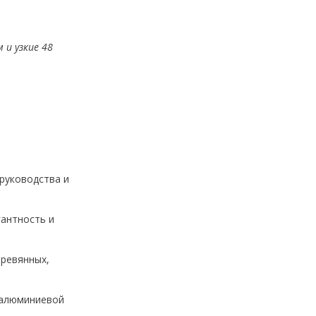
 и узкие 48
руководства и
гантность и
еревянных,
 алюминиевой