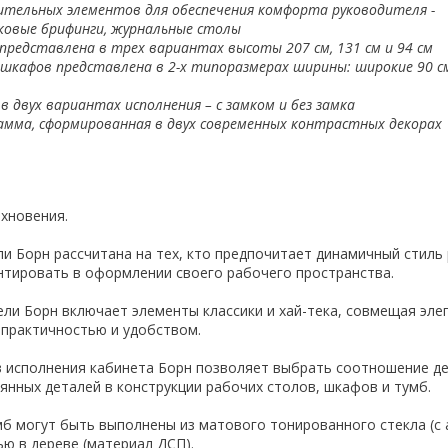
ительных элементов для обеспечения комфорта руководителя -
ковые брифинги, журнальные столы
представлена в трех вариантах высоты 207 см, 131 см и 94 см
 шкафов
представлена в 2-х типоразмерах ширины: широкие 90 см
в двух вариантах исполнения – с замком и без замка
амма, сформированная в двух современных контрастных декорах
хновения.
и Борн рассчитана на тех, кто предпочитает динамичный стиль 
нтировать в оформлении своего рабочего пространства.
ли Борн включает элементы классики и хай-тека, совмещая эле
 практичностью и удобством.
 исполнения кабинета Борн позволяет выбрать соотношение д
янных деталей в конструкции рабочих столов, шкафов и тумб.
б могут быть выполнены из матового тонированного стекла (с
ью в дереве (материал ДСП).