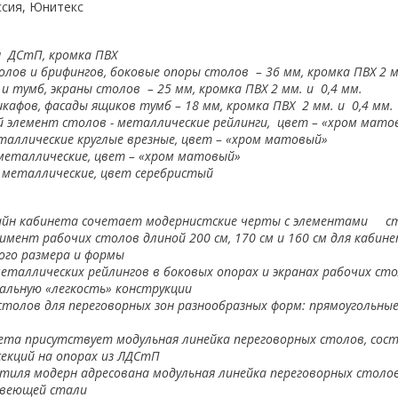
ссия, Юнитекс
 ДСтП, кромка ПВХ
ов и брифингов, боковые опоры столов – 36 мм, кромка ПВХ 2 
и тумб, экраны столов – 25 мм, кромка ПВХ 2 мм. и 0,4 мм.
кафов, фасады ящиков тумб – 18 мм, кромка ПВХ 2 мм. и 0,4 мм.
 элемент столов - металлические рейлинги, цвет – «хром мато
таллические круглые врезные, цвет – «хром матовый»
металлические, цвет – «хром матовый»
 металлические, цвет серебристый
айн кабинета сочетает модернист
c
кие черты с элементами с
мент рабочих столов длиной 200 см, 170 см и 160 см для кабин
ого размера и формы
еталлических рейлингов в боковых опорах и экранах рабочих ст
альную «легкость» конструкции
толов для переговорных зон разнообразных форм: прямоугольные
ета присутствует модульная линейка переговорных столов, сос
секций на опорах из
ЛДСтП
иля модерн адресована модульная линейка переговорных столов
авеющей стали