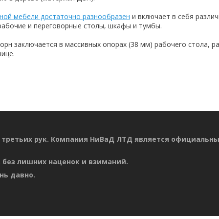
ной мебели достаточно разнообразен
и включает в себя разли
рабочие и переговорные столы, шкафы и тумбы.
орн заключается в массивных опорах (38 мм) рабочего стола, р
ице.
 третьих рук. Компания НиВаД ЛТД является официальн
 без лишних наценок и взиманий.
нь давно.