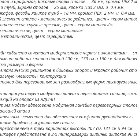
ов и брифингов, боковые опоры столов – 36 мм, кромка ПВХ 2 
и тумб, экраны столов – 25 мм, кромка ПВХ 2 мм. и 0,4 мм.
кафов, фасады ящиков тумб – 18 мм, кромка ПВХ 2 мм. и 0,4 мм.
 элемент столов - металлические рейлинги, цвет – «хром мато
таллические круглые врезные, цвет – «хром матовый»
металлические, цвет – «хром матовый»
 металлические, цвет серебристый
айн кабинета сочетает модернист
c
кие черты с элементами с
мент рабочих столов длиной 200 см, 170 см и 160 см для кабин
ого размера и формы
еталлических рейлингов в боковых опорах и экранах рабочих ст
альную «легкость» конструкции
толов для переговорных зон разнообразных форм: прямоугольные
ета присутствует модульная линейка переговорных столов, сос
секций на опорах из
ЛДСтП
иля модерн адресована модульная линейка переговорных столов
авеющей стали
ительных элементов для обеспечения комфорта руководителя -
ковые брифинги, журнальные столы
представлена в трех вариантах высоты 207 см, 131 см и 94 см
 шкафов
представлена в 2-х типоразмерах ширины: широкие 90 см