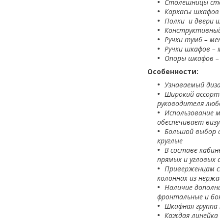
Столешницы стол
Каркасы шкафов 
Полки и двери ш
Конструктивный
Ручки тумб – ме
Ручки шкафов – 
Опоры шкафов –
Особенности:
Узнаваемый диз
Широкий ассорти
руководителя люб
Использование м
обеспечивает визу
Большой выбор с
круглые
В составе кабин
прямых и угловых 
Приверженцам ст
колоннах из нерж
Наличие дополн
фронтальные и бо
Шкафная группа 
Каждая линейка