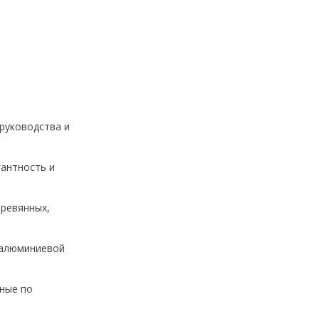
руководства и
гантность и
еревянных,
 алюминиевой
чные по