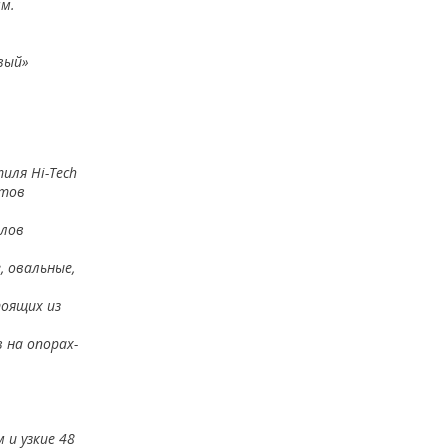
мм.
вый»
тиля
Hi-Tec
h
етов
олов
, овальные,
тоящих из
 на опорах-
 и узкие 48