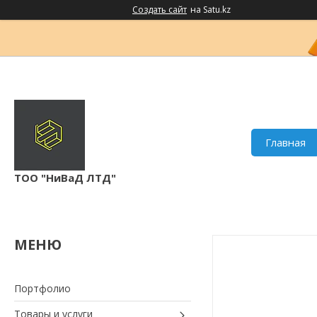
Создать сайт
на Satu.kz
Главная
ТОО "НиВаД ЛТД"
Портфолио
Товары и услуги