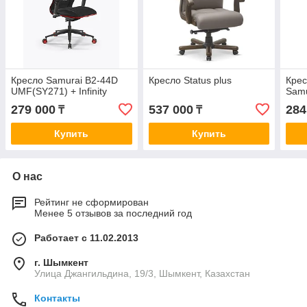
Кресло Samurai B2-44D
Кресло Status plus
Крес
UMF(SY271) + Infinity
Samu
279 000
537 000
284
₸
₸
Купить
Купить
О нас
Рейтинг не сформирован
Менее 5 отзывов за последний год
Работает с 11.02.2013
г. Шымкент
Улица Джангильдина, 19/3, Шымкент, Казахстан
Контакты