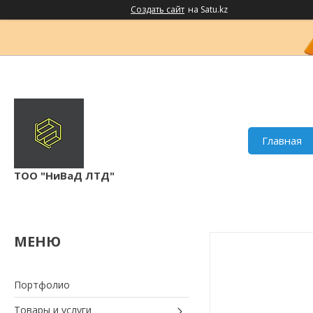
Создать сайт
на Satu.kz
Главная
ТОО "НиВаД ЛТД"
Портфолио
Товары и услуги