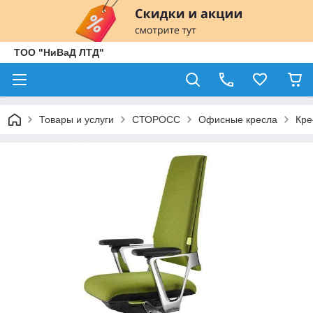
ТОО "НиВаД ЛТД"
Товары и услуги
СТОРОСС
Офисные кресла
Кре