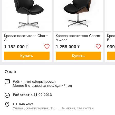
Кресло посетителя Charm
Кресло посетителя Charm
Крес
A
A wood
B
1 182 000
1 258 000
939
₸
₸
Купить
Купить
О нас
Рейтинг не сформирован
Менее 5 отзывов за последний год
Работает с 11.02.2013
г. Шымкент
Улица Джангильдина, 19/3, Шымкент, Казахстан