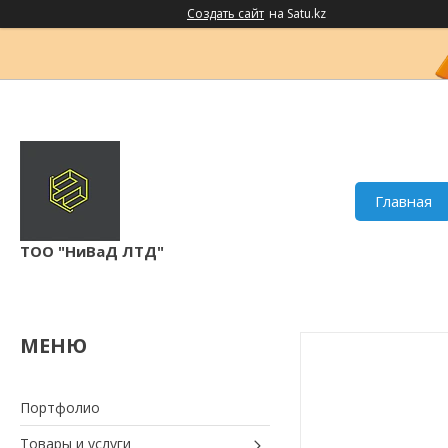
Создать сайт
на Satu.kz
Главная
ТОО "НиВаД ЛТД"
Портфолио
Товары и услуги