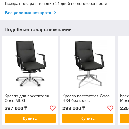
Возврат товара в течение 14 дней по договоренности
Все условия возврата
Подобные товары компании
Кресло для посетителя
Кресло посетителя Соло
Крес
Соло ML G
HX4 без колес
Мел
297 000
298 000
235
₸
₸
Купить
Купить