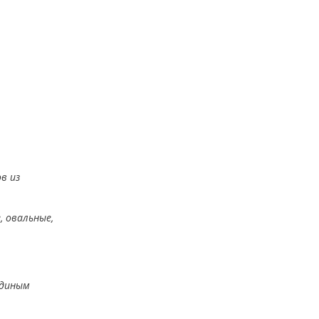
в из
, овальные,
единым