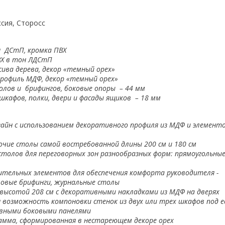
сия, Сторосс
 ДСтП, кромка ПВХ
ВХ в тон ЛДСтП
сива дерева, декор «темный орех»
рофиль МДФ, декор «темный орех»
лов и брифингов, боковые опоры – 44 мм
шкафов, полки, двери и фасады ящиков – 18 мм
зайн с использованием декоративного профиля из МДФ и элементо
чие столы самой востребованной длины 200 см и 180 см
толов для переговорных зон разнообразных форм: прямоугольные
ительных элементов для обеспечения комфорта руководителя -
ловые брифинги, журнальные столы
 высотой 208 см с декоративными накладками из МДФ на дверях
 возможность компоновки стенок из двух или трех шкафов под 
вными боковыми панелями
амма, сформированная в нестареющем декоре орех