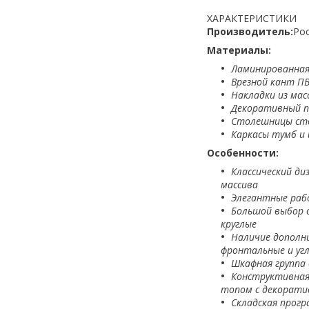
ХАРАКТЕРИСТИКИ
Производитель:
Рос
Материалы:
Ламинированная
Врезной кант П
Накладки из мас
Декоративный п
Столешницы сто
Каркасы тумб и 
Особенности:
Классический ди
массива
Элегантные рабо
Большой выбор с
круглые
Наличие дополн
фронтальные и уг
Шкафная группа
Конструктивная
топом с декорати
Складская прогр