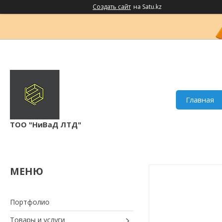
Создать сайт
на Satu.kz
Главная
ТОО "НиВаД ЛТД"
Портфолио
Товары и услуги