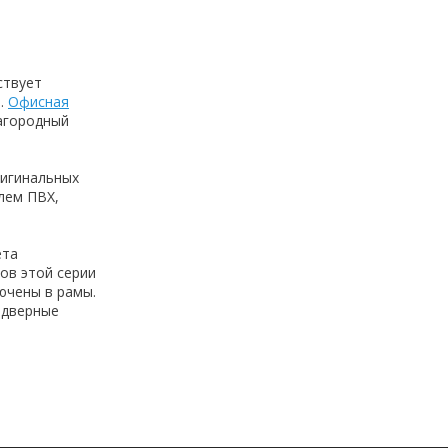
ствует
и.
Офисная
агородный
ригинальных
лем ПВХ,
ета
ов этой серии
ючены в рамы.
 дверные