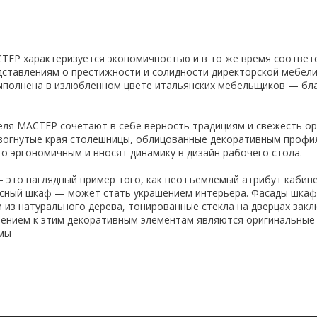
ЕР характеризуется экономичностью и в то же время соответ
ставлениям о престижности и солидности директорской мебел
ыполнена в излюбленном цвете итальянских мебельщиков — бл
ля МАСТЕР сочетают в себе верность традициям и свежесть о
изогнутые края столешницы, облицованные декоративным профи
о эргономичным и вносят динамику в дизайн рабочего стола.
это наглядный пример того, как неотъемлемый атрибут кабин
сный шкаф — может стать украшением интерьера. Фасады шкаф
 из натурального дерева, тонированные стекла на дверцах закл
ением к этим декоративным элементам являются оригинальные
рмы