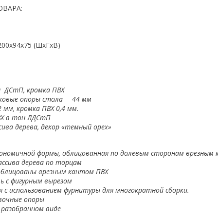
ОВАРА:
200x94x75 (ШхГхВ)
 ДСтП, кромка ПВХ
ковые опоры стола – 44 мм
 мм, кромка ПВХ 0,4 мм.
ВХ в тон ЛДСтП
сива дерева, декор «темный орех»
ономичной формы, облицованная по долевым сторонам врезным 
ассива дерева по торцам
облицованы врезным кантом ПВХ
ь с фигурным вырезом
ся
с использованием фурнитуры для многократной сборки.
вочные опоры
 разобранном виде