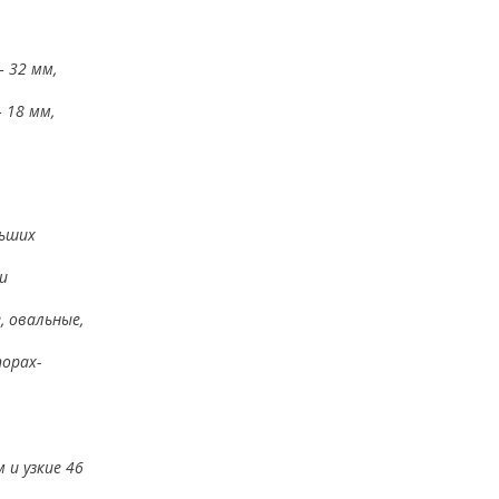
 32 мм,
 18 мм,
льших
и
, овальные,
орах-
 и узкие 46