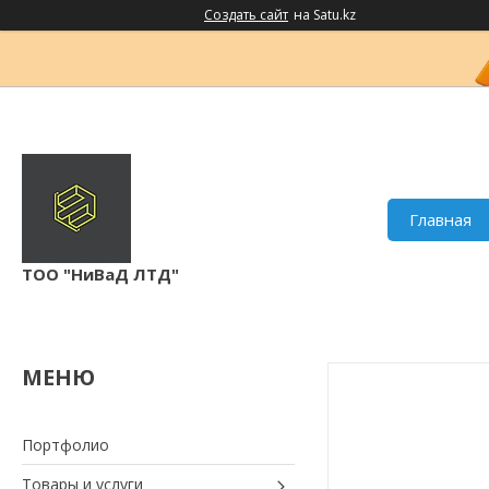
Создать сайт
на Satu.kz
Главная
ТОО "НиВаД ЛТД"
Портфолио
Товары и услуги