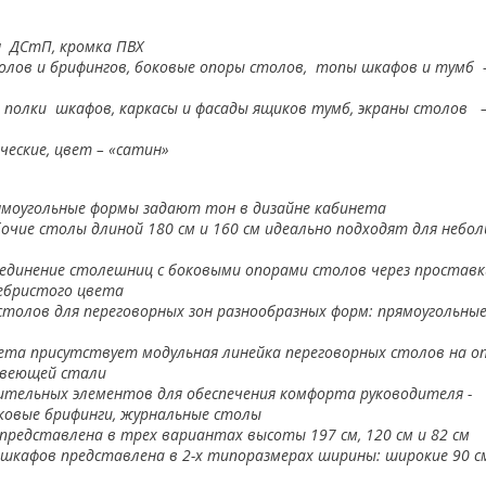
 ДСтП, кромка ПВХ
лов и брифингов, боковые опоры столов, топы шкафов и тумб –
и полки шкафов, каркасы и фасады ящиков тумб, экраны столов –
ческие, цвет – «сатин»
рямоугольные формы задают тон в дизайне кабинета
чие столы длиной 180 см и 160 см идеально подходят для небо
оединение столешниц с боковыми опорами столов через проставк
ебристого цвета
толов для переговорных зон разнообразных форм: прямоугольные
ета присутствует модульная линейка переговорных столов на оп
авеющей стали
ительных элементов для обеспечения комфорта руководителя -
ковые брифинги, журнальные столы
представлена в трех вариантах высоты 197 см, 120 см и 82 см
 шкафов
представлена в 2-х типоразмерах ширины: широкие 90 см