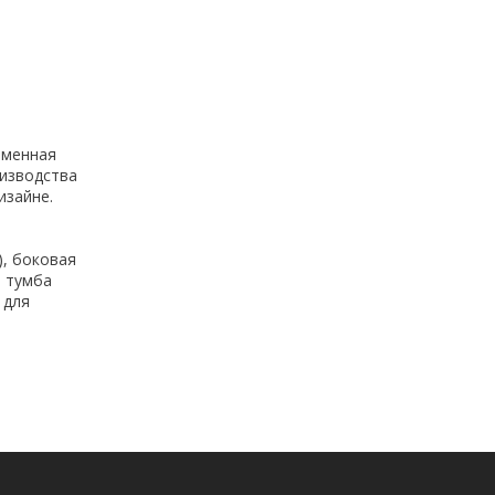
еменная
оизводства
изайне.
), боковая
, тумба
 для