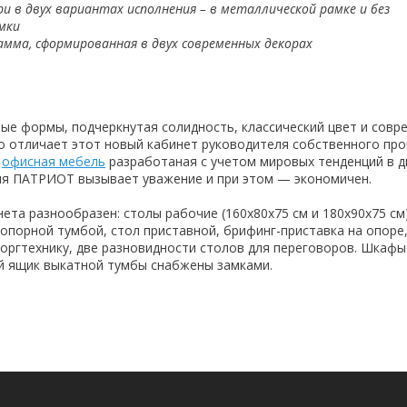
и в двух вариантах исполнения – в металлической рамке и без
мки
амма, сформированная в двух современных декорах
ые формы, подчеркнутая солидность, классический цвет и совр
о отличает этот новый кабинет руководителя собственного пр
-
офисная мебель
разработаная с учетом мировых тенденций в д
ля ПАТРИОТ вызывает уважение и при этом — экономичен.
ета разнообразен: столы рабочие (160х80х75 см и 180х90х75 см
 опорной тумбой, стол приставной, брифинг-приставка на опоре
 оргтехнику, две разновидности столов для переговоров. Шкафы
й ящик выкатной тумбы снабжены замками.