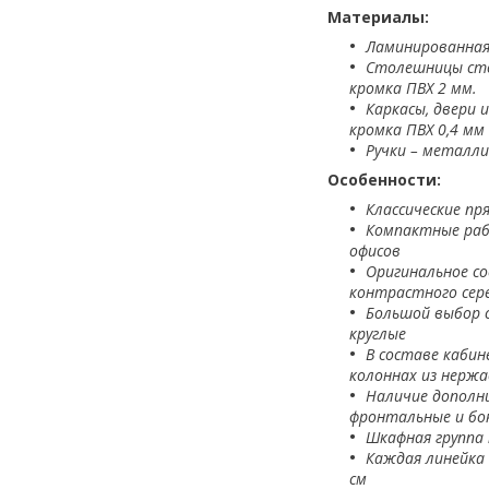
Материалы:
Ламинированная
Столешницы сто
кромка ПВХ 2 мм.
Каркасы, двери 
кромка ПВХ 0,4 мм
Ручки – металли
Особенности:
Классические п
Компактные рабо
офисов
Оригинальное с
контрастного сер
Большой выбор с
круглые
В составе кабин
колоннах из нерж
Наличие дополн
фронтальные и бо
Шкафная группа 
Каждая линейка
см