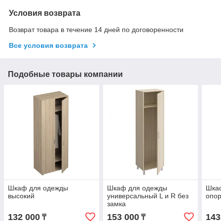
Условия возврата
Возврат товара в течение 14 дней по договоренности
Все условия возврата
Подобные товары компании
Шкаф для одежды
Шкаф для одежды
Шка
высокий
универсальный L и R без
опо
замка
132 000
153 000
143
₸
₸