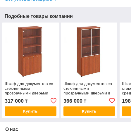
Подобные товары компании
Шкаф для документов со
Шкаф для документов со
Шкаф
стеклянными
стеклянными
стек
прозрачными дверьми
прозрачными дверьми в
сре
рамке
317 000
366 000
198
₸
₸
Купить
Купить
О нас