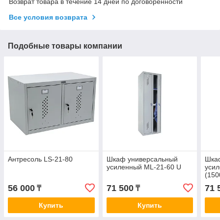
Возврат товара в течение 14 дней по договоренности
Все условия возврата
Подобные товары компании
Антресоль LS-21-80
Шкаф универсальный
Шкаф
усиленный ML-21-60 U
усил
(150
56 000
71 500
71 
₸
₸
Купить
Купить