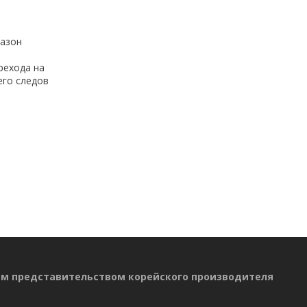
пазон
рехода на
его следов
ым представительством корейского производителя