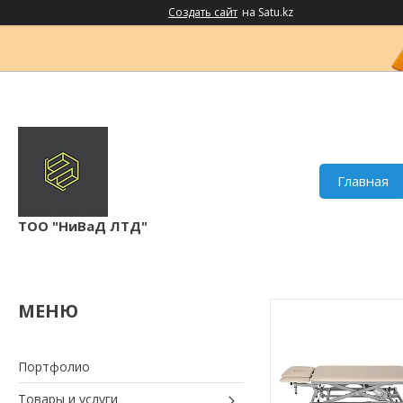
Создать сайт
на Satu.kz
Главная
ТОО "НиВаД ЛТД"
Портфолио
Товары и услуги