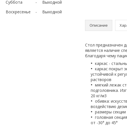
Суббота
Выходной
Воскресенье
Выходной
Описание
Хар
Стол предназначен д
является наличие сп
благодаря чему паци
каркас - стальн
каркас покрыт 
устойчивой к рег
растворов
мягкий лежак ст
подголовника. Из
20 кг/м3
обивка: искусст
воздействию дези
размеры секции 
головная секци
от -30° до 45°