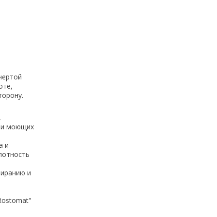
чертой
оте,
торону.
,
 и моющих
а и
лотность
тиранию и
Rostomat"