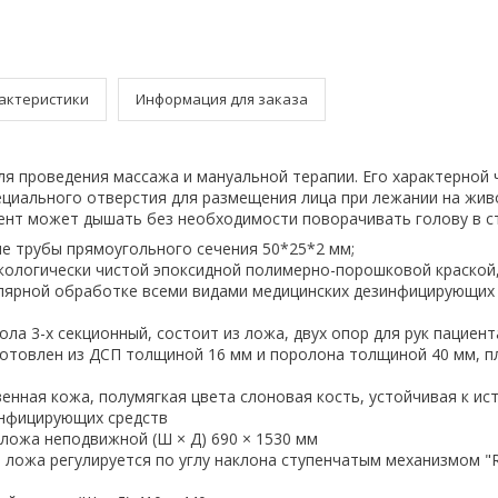
актеристики
Информация для заказа
ля проведения массажа и мануальной терапии. Его характерной 
ециального отверстия для размещения лица при лежании на жив
ент может дышать без необходимости поворачивать голову в с
ые трубы прямоугольного сечения 50*25*2 мм;
экологически чистой эпоксидной полимерно-порошковой краской
улярной обработке всеми видами медицинских дезинфицирующих
ола 3-х секционный, состоит из ложа, двух опор для рук пациент
готовлен из ДСП толщиной 16 мм и поролона толщиной 40 мм, п
венная кожа, полумягкая цвета слоновая кость, устойчивая к ис
нфицирующих средств
ложа неподвижной (Ш × Д) 690 × 1530 мм
я ложа регулируется по углу наклона ступенчатым механизмом "