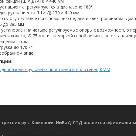
й секции (Ш × Д) 410 × 440 мм
ук пациента, регулируются в диапазоне 180°
ля рук пациента (Ш × Д) 170 × 440 мм
соты осуществляется с помощью педали и электропривода. Диа
5 до 885 мм
 установлен на четыре регулируемые опоры с возможностью пе
еся колеса, ∅ 75 мм, из немаркой серой резины, не оставляющ
мещения стола
рузка до 170 кг
 собранном виде
пции:
одноразовых рулонных простыней и полотенец КММ
 третьих рук. Компания НиВаД ЛТД является официальн