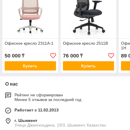
Офисное кресло 2311A-1
Офисное кресло 2511B
Офис
1H
50 000
76 000
89 
₸
₸
Купить
Купить
О нас
Рейтинг не сформирован
Менее 5 отзывов за последний год
Работает с 11.02.2013
г. Шымкент
Улица Джангильдина, 19/3, Шымкент, Казахстан