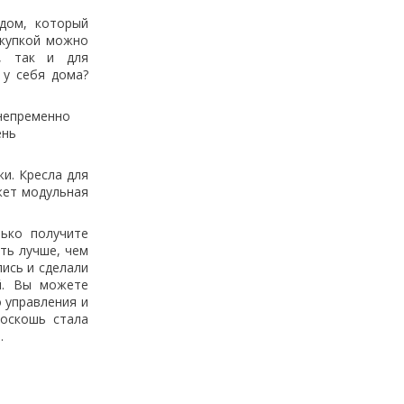
дом, который
окупкой можно
а, так и для
 у себя дома?
непременно
ень
и. Кресла для
жет модульная
ько получите
ть лучше, чем
ись и сделали
й. Вы можете
 управления и
роскошь стала
т.