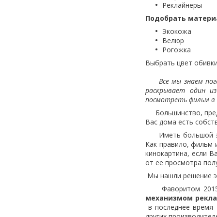
Реклайнеры
Подобрать материа
Экокожа
Велюр
Рогожка
Выбрать цвет обивк
Все мы знаем погов
раскрывает один и
посмотреть фильм в 
Большинство, предп
Вас дома есть собст
Иметь большой экр
Как правило, фильм 
кинокартина, если В
от ее просмотра пол
Мы нашли решение э
Фаворитом 2015 г
механизмом рекл
в последнее время 
других производител