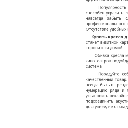
Популярност
способен украсить 
навсегда забыть с
профессионального 
Отсутствие удобных 
Купить кресло дл
станет визитной кар
торопиться домой.
Обивка кресла може
кинотеатров подойд
система.
Порадуйте себя, с
качественный товар.
всегда быть в тренд
нумерацию ряда и 
установить реклайне
подсоединить акуст
доступнее, не откла