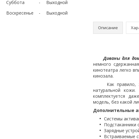
Суббота
Выходной
Воскресенье
Выходной
Описание
Хар
Диваны для дома
немного сдержанна
кинотеатра легко в
кинозала.
Как правило, эту 
натуральной кожи.
комплектуется даж
модель, без какой ли
Дополнительные а
Системы активац
Подстаканники 
Зарядные устро
Встраиваемые с