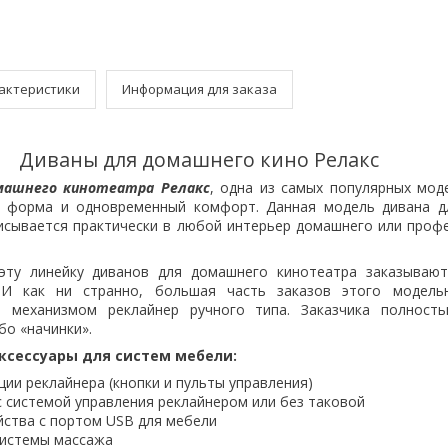
актеристики
Информация для заказа
Диваны для домашнего кино Релакс
шнего кинотеатра Релакс
, одна из самых популярных моде
я форма и одновременный комфорт. Данная модель дивана д
писывается практически в любой интерьер домашнего или проф
линейку диванов для домашнего кинотеатра заказывают
 И как ни странно, большая часть заказов этого модель
е механизмом реклайнер ручного типа. Заказчика полность
бо «начинки».
ксессуары для систем мебели:
ии реклайнера (кнопки и пульты управления)
с системой управления реклайнером или без таковой
йства с портом USB для мебели
истемы массажа