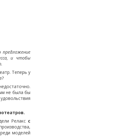
о предложение
сса, и чтобы
р.
атр. Теперь у
е?
едостаточно.
ым не была бы
 удовольствия
нотеатров.
дели Релакс
с
 производства,
среди моделей