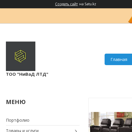
Создать сайт
на Satu.kz
Главная
ТОО "НиВаД ЛТД"
Портфолио
Товары и услуги