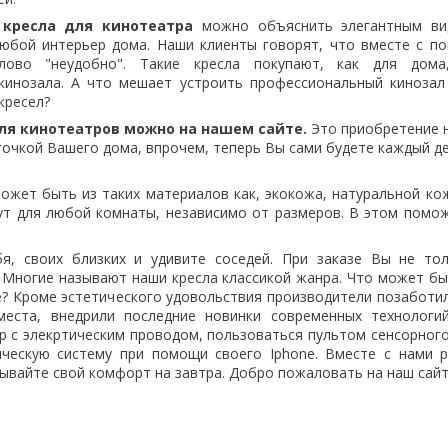
ь
кресла для кинотеатра
можно объяснить элегантным ви
любой интерьер дома. Наши клиенты говорят, что вместе с п
лово "неудобно". Такие кресла покупают, как для дом
кинозала. А что мешает устроить профессиональный кинозал
кресел?
я кинотеатров можно на нашем сайте.
Это приобретение 
точкой Вашего дома, впрочем, теперь Вы сами будете каждый д
т быть из таких материалов как, экокожа, натуральной кож
ут для любой комнаты, независимо от размеров. В этом помо
воих близких и удивите соседей. При заказе Вы не тол
 Многие называют наши кресла классикой жанра. Что может бы
е? Кроме эстетического удовольствия производители позаботил
места, внедрили последние новинки современных технологи
р с элекртическим проводом, пользоваться пультом сенсорного
ическую систему при помощи своего Iphone. Вместе с нами 
дывайте свой комфорт на завтра. Добро пожаловать на наш сай