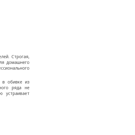
лей. Строгая,
ля домашнего
ессионального
 в обивке из
ного ряда не
ю устраивает