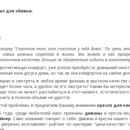
л для обивки:
и
орку "Счастлив тот, кто счастлив у себя дома". По сути, эт
з самых важных секретов в жизни. Мы живем в век прогре
отличном качестве, больше не обязательно ходить в кинотеат
очитающих комфорт, уже успели приобрести домашний киноте
венная зона досуга дома, но так ли она комфортна на самом дел
ан и смотреть в любое время фильмы в высоком качестве н
идет более часа, а удобно ли его смотреть? Каким бы интересн
аше тело не может расслабиться в этот момент, эстетического
учить в полном объеме не удастся.
той проблемы, и предлагаем Вашему вниманию
кресло для ки
ода, среди любителей кино признаны
диваны
и кресла мо
айнер
. Само название говорит о себе. Диваны и кресла нашего
уверенно возглавляют рейтинг по критерию "цена-качество" 
ей.