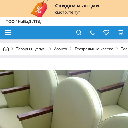
ТОО "НиВаД ЛТД"
Товары и услуги
Аванта
Театральные кресла
Теа