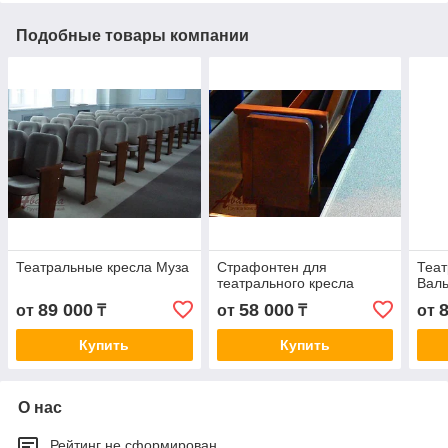
Подобные товары компании
Театральные кресла Муза
Страфонтен для
Теат
театрального кресла
Вал
89 000
58 000
от
₸
от
₸
от
Купить
Купить
О нас
Рейтинг не сформирован