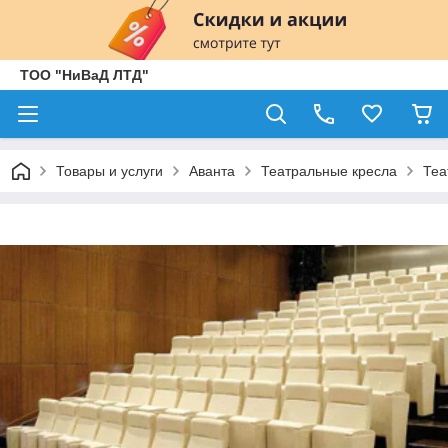
ТОО "НиВаД ЛТД"
Товары и услуги
Аванта
Театральные кресла
Теа