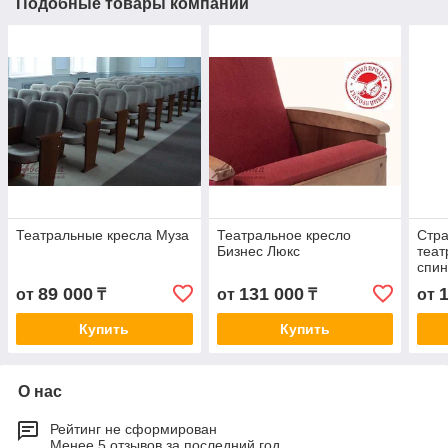
Подобные товары компании
Театральные кресла Муза
Театральное кресло
Стр
Бизнес Люкс
теат
спин
89 000
131 000
от
₸
от
₸
от
Купить
Купить
О нас
Рейтинг не сформирован
Менее 5 отзывов за последний год