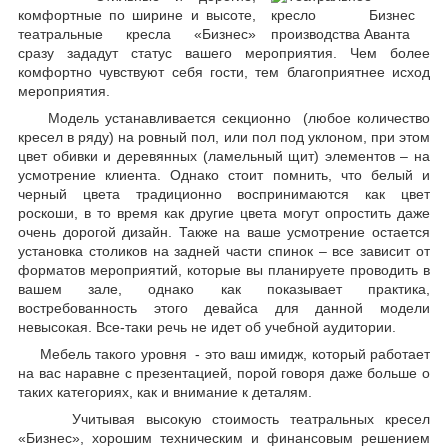
комфортные по ширине и высоте,
театральные кресла «Бизнес»
сразу зададут статус вашего мероприятия. Чем более
комфортно чувствуют себя гости, тем благоприятнее исход
мероприятия.
Модель устанавливается секционно (любое количество
кресел в ряду) на ровный пол, или пол под уклоном, при этом
цвет обивки и деревянных (ламельный щит) элементов – на
усмотрение клиента. Однако стоит помнить, что белый и
черный цвета традиционно воспринимаются как цвет
роскоши, в то время как другие цвета могут опростить даже
очень дорогой дизайн. Также на ваше усмотрение остается
установка столиков на задней части спинок – все зависит от
форматов мероприятий, которые вы планируете проводить в
вашем зале, однако как показывает практика,
востребованность этого девайса для данной модели
невысокая. Все-таки речь не идет об учебной аудитории.
Мебель такого уровня - это ваш имидж, который работает
на вас наравне с презентацией, порой говоря даже больше о
таких категориях, как и внимание к деталям.
Учитывая высокую стоимость театральных кресел
«Бизнес», хорошим техническим и финансовым решением