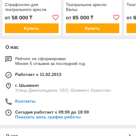
Страфонтен для
Театральное кресло
Теат
театрального кресла
Вальс
58 000
85 000
от
₸
от
₸
от
Купить
Купить
О нас
Рейтинг не сформирован
Менее 5 отзывов за последний год
Работает с 11.02.2013
г. Шымкент
Улица Джангильдина, 19/3, Шымкент, Казахстан
Контакты
Сегодня работает с 09:00 до 18:00
Показать весь график работы
О нас