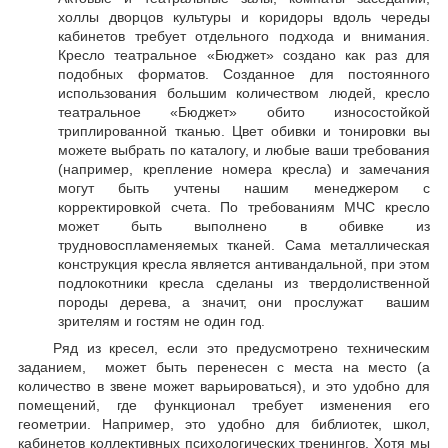
холлы дворцов культуры и коридоры вдоль череды
кабинетов требует отдельного подхода и внимания.
Кресло театральное «Бюджет» создано как раз для
подобных форматов. Созданное для постоянного
использования большим количеством людей, кресло
театральное «Бюджет» обито износостойкой
триплированной тканью. Цвет обивки и тонировки вы
можете выбрать по каталогу, и любые ваши требования
(например, крепление номера кресла) и замечания
могут быть учтены нашим менеджером с
корректировкой счета. По требованиям МЧС кресло
может быть выполнено в обивке из
трудновоспламеняемых тканей. Сама металлическая
конструкция кресла является антивандальной, при этом
подлокотники кресла сделаны из твердолиственной
породы дерева, а значит, они прослужат вашим
зрителям и гостям не один год.
Ряд из кресел, если это предусмотрено техническим
заданием, может быть перенесен с места на место (а
количество в звене может варьироваться), и это удобно для
помещений, где функционал требует изменения его
геометрии. Например, это удобно для библиотек, школ,
кабинетов коллективных психологических тренингов. Хотя мы