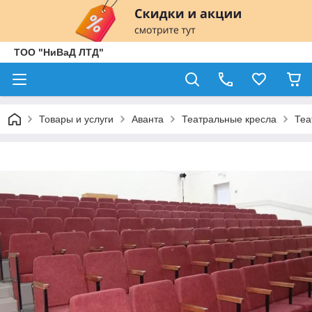
ТОО "НиВаД ЛТД"
Товары и услуги
Аванта
Театральные кресла
Теа