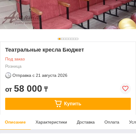
Театральные кресла Бюджет
Под заказ
Розница
Отправка с
21 августа 2026
58 000
от
₸
Купить
Описание
Характеристики
Доставка
Оплата
Усл